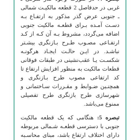
ﻏﺮبی در ﺣﺪﻓﺎﺻﻞ 2 ﻗﻄﻌﻪ ﻣﺎﻟﻜﻴـﺖ ﺷﻤﺎلی
ـ ﺟﻨﻮبی ﻋﺮض ﮔﺬر ﻣﺬﻛﻮر ﺑﻪ ارﺗﻔـﺎع ﺑـﻪ
دﺳـﺖ آﻣـﺪه ﺑـﺮای ﻗﻄﻌـﻪ ﻣﺎﻟﻜﻴﺖ ﺟﻨﻮبی
اﺿﺎﻓﻪ میﮔﺮدد، ﻣﺸﺮوط ﺑـﻪ آن ﻛـﻪ از ﻛـﺪ
ارﺗﻔـﺎعی ﻣﺼـﻮب ﻃـﺮح ﺑـﺎزﻧﮕﺮی ﺑﻴﺸـﺘﺮ
ﻧﺒﺎﺷـﺪ. در اﻳـﻦ ﺣﺎﻟـﺖ اﻳﺠـﺎد ﻫﺮﮔﻮﻧـﻪ
ﺷﻜﺴـﺖ ﻳـﺎ ﻋﻘﺐنشینی در ﻃﺒﻘﺎت ﻓﻮﻗﺎنی
ﻗﻄﻌﺎت ﻣﺎﻟﻜﻴﺖ ﺑﻪ ﻣﻨﻈﻮر اﻓﺰاﻳﺶ ارﺗﻔﺎع ﺗﺎ
ﻛﺪ ارﺗﻔﺎعی ﻣﺼﻮب ﻃﺮح ﺑـﺎزﻧﮕﺮی و
ﻫﻤﭽﻨـﻴﻦ ﺿـﻮاﺑﻂ و ﻣﻘـﺮرات ﺳـﺎﺧﺘﻤﺎنی و
ﺷﻬﺮﺳﺎزی ﻃﺮح ﺑﺎزﻧﮕﺮی ﻃﺮح تفصیلی
ﻣﻤﻨﻮع میﺑﺎﺷﺪ.
ﺗﺒﺼﺮه 5:
ﻫﻨﮕﺎمی ﻛﻪ یک ﻗﻄﻌﻪ ﻣﺎﻟﻜﻴﺖ
ﺟﻨﻮبی ﺑﺎ دﺳﺘﺮسی ﻗﻄﻌـﻪ ﺷـﻤﺎلی ﻣﺮﺑﻮﻃﻪ
دارای اﺧﺘﻼف ارﺗﻔﺎع ﺑﺎﺷﺪ، ﻣﺒﻨﺎی ﻣﺤﺎﺳـﺒﻪ