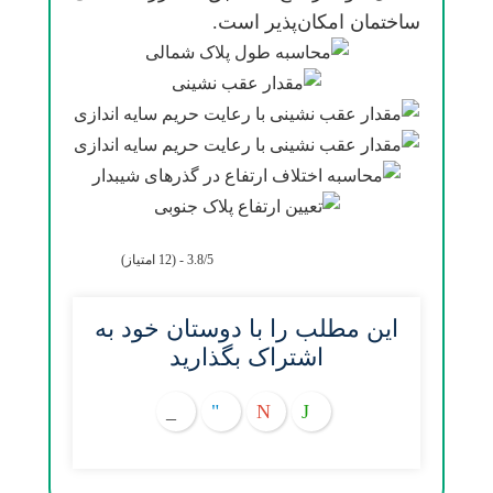
ﺳﺎﺧﺘﻤﺎن اﻣﻜﺎنﭘﺬﻳﺮ اﺳﺖ.
3.8/5 - (12 امتیاز)
این مطلب را با دوستان خود به
اشتراک بگذارید