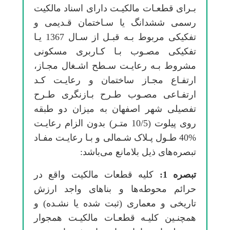
ﺑـﺮای ﻗﻄﻌـﺎت ﻣﺎﻟﻜﻴـﺖ دارای اﺳﻨﺎد ﻣﺎﻟﻜﻴﺖ
رسمی ﺷﺸﺪاﻧﮓ ﻳﺎ ﺳـﺎﺧﺘﻤﺎن ﻗـﺪیمی و
تفکیکی ﻣﺮﺑﻮط ﺑـﻪ ﻗﺒـﻞ از ﺳـﺎل 1367 ﻳـﺎ
تفکیکی ﻣﺼـﻮب ﺑـﺎ ﻛـﺎرﺑﺮی ﻣﺴﻜﻮنی
ﻣﺸﺮوط ﺑـﻪ رﻋﺎﻳـﺖ ﺳـﻄﺢ اﺷـﻐﺎل ﻣﺠـﺎز،
ارﺗﻔـﺎع ﻣﺠـﺎز ﺳﺎﺧﺘﻤﺎن و رﻋﺎﻳـﺖ ﻛـﺪ
ارﺗﻔـﺎعی ﻣﺼـﻮب ﻃـﺮح ﺑـﺎزﻧﮕﺮی ﻃـﺮح
تفصیلی ﺷﻬﺮ اﺻﻔﻬﺎن ﺑﻪ ﻣﻴﺰان دو ﻃﺒﻘﻪ
روی ﭘﻴﻠﻮت (10/5 ﻣﺘـﺮ) ﺑﺪون اﻟﺰام رﻋﺎﻳـﺖ
%40 ﻃـﻮل ﭘـﻼک ﺷـﻤﺎلی و ﺑـﺎ رﻋﺎﻳـﺖ ﻣﻔـﺎد
ﺗﺒﺼﺮهﻫﺎی ذﻳﻞ ﺑﻼﻣﺎﻧﻊ میﺑﺎﺷﺪ:
ﺗﺒﺼﺮه 1:
ﻛﻠﻴﻪ ﻗﻄﻌﺎت ﻣﺎﻟﻜﻴﺖ واﻗﻊ در
ﺣﺮاﺋﻢ ﻣﺤﻮﻃﻪﻫﺎ و ﺑﻨﺎﻫﺎی واﺟﺪ ارزش
ﺗﺎریخی و ﻣﻌﻤﺎری (ﺛﺒﺖ ﺷﺪه ﻳﺎ ﻧﺸـﺪه) و
ﻫﻤﭽﻨـﻴﻦ ﻛﻠﻴـﻪ ﻗﻄﻌـﺎت ﻣﺎﻟﻜﻴـﺖ ﻫﻤﺠﻮار