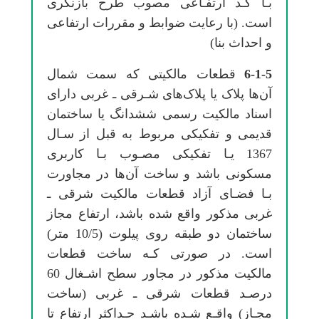
ﺑـﺎ ﻛـﺪ ارﺗﻔـﺎعی ﻣﺼﻮب ﻃﺮح ﺑﺎزﻧﮕﺮی
اﺳﺖ. (ﺑﺎ رﻋﺎﻳﺖ ﺿﻮاﺑﻂ و ﻣﻘﺮرات ارﺗﻔﺎعی
و اﺣﺪاث ﺑﻨﺎ)
6-1-5
ﻗﻄﻌﺎت ﻣﺎلکیتی ﻛﻪ ﺳﻤﺖ ﺷﻤﺎل
آنﻫﺎ ﭘﻼک ﻳﺎ ﭘﻼکﻫﺎی ﺷـﺮقی ـ ﻏﺮبی دارای
اﺳﻨﺎد ﻣﺎﻟﻜﻴﺖ رسمی ﺷﺸﺪاﻧﮓ ﻳﺎ ﺳﺎﺧﺘﻤﺎن
ﻗﺪیمی و تفکیکی ﻣﺮﺑﻮط ﺑﻪ ﻗﺒﻞ از ﺳـﺎل
1367 ﻳـﺎ تفکیکی ﻣﺼـﻮب ﺑـﺎ ﻛﺎرﺑﺮی
ﻣﺴﻜﻮنی ﺑﺎﺷﺪ و ﺳﺎﺧﺖ آنﻫﺎ در ﻣﺠﺎورت
ﺑـﺎ ﻓﻀـﺎی آزاد ﻗﻄﻌﺎت ﻣﺎﻟﻜﻴﺖ ﺷﺮقی ـ
ﻏﺮبی ﻣﺬﻛﻮر واﻗﻊ ﺷﺪه ﺑﺎﺷﺪ، ارﺗﻔﺎع ﻣﺠﺎز
ﺳﺎﺧﺘﻤﺎن دو ﻃﺒﻘﻪ روی ﭘﻴﻠﻮت (10/5 ﻣﺘﺮ)
اﺳﺖ. در ﺻﻮرتی ﻛـﻪ ﺳﺎﺧﺖ ﻗﻄﻌﺎت
ﻣﺎﻟﻜﻴﺖ ﻣﺬﻛﻮر در ﻣﺠﺎور ﺳﻄﺢ اﺷـﻐﺎل 60
درﺻـﺪ ﻗﻄﻌﺎت ﺷﺮقی ـ ﻏﺮبی (ﺳﺎﺧﺖ
ﻣﺠـﺎز) واﻗـﻊ ﺷـﺪه ﺑﺎﺷـﺪ ﺣـﺪاﻛﺜﺮ ارﺗﻔﺎع ﺗﺎ