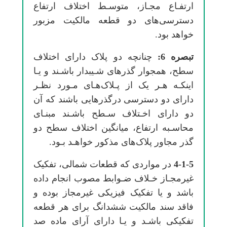
ارﺗﻔـﺎع ﻣﺠـﺎز، ﻣﺘﻮﺳـﻂ اﺧﺘﻼف ارﺗﻔﺎع
دﺳﺘﺮسیﻫﺎی دو ﻗﻄﻌﻪ ﻣﺎﻟﻜﻴﺖ ﻣﺰﺑﻮر
ﺧﻮاﻫﺪ ﺑﻮد.
ﺗﺒﺼﺮه 6:
ﭼﻨﺎﻧﭽﻪ دو ﭘﻼک دارای اﺧﺘﻼف
ﺳﻄﺢ، ﻫﻤﺠﻮار ﮔﺬرﻫﺎی ﺷـﻴﺒﺪار ﺑﺎﺷـﻨﺪ و ﻳـﺎ
اﻳﻨﻜـﻪ ﻫـﺮ یک از ﭘـﻼکﻫـﺎی ﻣـﻮرد ﻧﻈـﺮ
دارای دو دﺳﺘﺮسی درﮔﺬرﻫﺎیی ﺑﺎﺷﻨﺪ ﻛﻪ آن
دو دارای اﺧـﺘﻼف ﺳـﻄﺢ ﺑﺎﺷـﻨﺪ ﻣﺒﻨـﺎی
ﻣﺤﺎﺳـﺒﻪ ارﺗﻔﺎع، ﻣﻴﺎﻧﮕﻴﻦ اﺧﺘﻼف ﺳﻄﺢ دو
ﮔﺬر ﻣﺠﺎور ﭘﻼکﻫﺎی ﻣﺬﻛﻮر ﺧﻮاﻫـﺪ ﺑـﻮد.
4-1-5
در ﻣﻮاردی ﻛﻪ ﻗﻄﻌﺎت ﺷﻤﺎلی، تفکیک
ﻏﻴﺮﻣﺠـﺎز ﺧـﻼف ﺿـﻮاﺑﻂ ﻣﺼﻮب اﻧﺠﺎم داده
ﺑﺎﺷﺪ و ﻳﺎ تفکیک ﻓﻴﺰیکی ﻏﻴﺮﻣﺠﺎز ﺑﻮده و
ﻓﺎﻗﺪ ﺳﻨﺪ ﻣﺎﻟﻜﻴﺖ ﺷﺸﺪاﻧﮓ ﺑﺮای ﻫﺮ ﻗﻄﻌﻪ
تفکیکی ﺑﺎﺷـﺪ و ﻳـﺎ دارای آرای ﻣﺎده ﺻﺪ