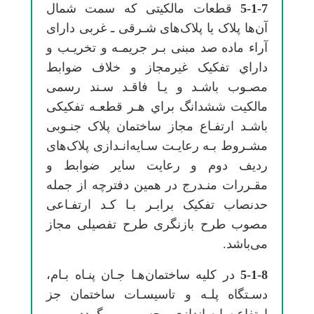
5-1-7
ﻗﻄﻌﺎت ﻣﺎلکیتی ﻛﻪ ﺳﻤﺖ ﺷﻤﺎل
آنﻫﺎ ﭘﻼک ﻳﺎ ﭘﻼکﻫﺎی ﺷـﺮقی ـ ﻏﺮبی دارای
آراء ﻣﺎده ﺻﺪ مبنی ﺑـﺮ ﺟﺮﻳﻤـﻪ و ﺗﺨﺮﻳـﺐ و
داراي تفکیک ﻏﻴﺮﻣﺠﺎز و ﺧﻼف ﺿﻮاﺑﻂ
ﻣﺼـﻮب ﺑﺎﺷـﺪ و ﻳـﺎ ﻓﺎﻗـﺪ ﺳـﻨﺪ رسمی
ﻣﺎﻟﻜﻴﺖ ﺷﺸﺪاﻧﮓ ﺑﺮاي ﻫـﺮ ﻗﻄﻌـﻪ تفکیکی
ﺑﺎﺷـﺪ ارﺗﻔـﺎع ﻣﺠﺎز ﺳﺎﺧﺘﻤﺎن ﭘﻼک ﺟﻨـﻮبی
ﻣﺸـﺮوط ﺑـﻪ رﻋﺎﻳـﺖ ﺳـﺎﻳﻪاﻧـﺪازی ﭘﻼکﻫﺎی
ردﻳﻒ دوم و رﻋﺎﻳﺖ ﺳﺎﻳﺮ ﺿﻮاﺑﻂ و
ﻣﻘـﺮرات ﻣﻨـﺪرج در ﻫﻤﻴﻦ دﻓﺘﺮﭼﻪ از ﺟﻤﻠﻪ
ﺣﺪﻧﺼﺎب تفکیک ﺑﺮاﺑـﺮ ﺑـﺎ ﻛـﺪ ارﺗﻔـﺎعی
ﻣﺼﻮب ﻃﺮح ﺑﺎزﻧﮕﺮی ﻃﺮح تفصیلی ﻣﺠﺎز
میﺑﺎﺷﺪ.
5-1-8
در ﻛﻠﻴﻪ ﺳﺎﺧﺘﻤﺎنﻫـﺎ ﺟـﺎن ﭘﻨـﺎه ﺑـﺎم،
دﺳـﺘﮕﺎه ﭘﻠـﻪ و ﺗﺎﺳﻴﺴـﺎت ﺳﺎﺧﺘﻤﺎن ﺟﺰ