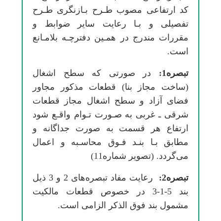
ﻛﺪ ارﺗﻔﺎعی ﻣﺼﻮب ﻃـﺮح ﺑـﺎزﻧﮕﺮی ﻃـﺮح
تفصیلی و ﺑـﺎ رﻋﺎﻳﺖ ﺳﺎﻳﺮ ﺿﻮاﺑﻂ و
ﻣﻘﺮرات ﻣﻨﺪرج در ﻫﻤـﻴﻦ دﻓﺘﺮﭼـﻪ ﺑﻼﻣـﺎﻧﻊ
است.
ﺗﺒﺼﺮه1:
در ﺻﻮرتی ﻛﻪ ﺳﻄﺢ اﺷﻐﺎل
(ﺳﺎﺧﺖ ﻣﺠﺎز ﺑﻨﺎ) ﻗﻄﻌﺎت ﻣﺬﻛﻮر ﻣﺠﺎور
ﻓﻀﺎی آزاد و ﺳﻄﺢ اﺷﻐﺎل ﻣﺠﺎز ﻗﻄﻌﺎت
ﺷﺮقی ـ ﻏﺮبی ﺑﻪ ﺻـﻮرت ﺗـﻮام واﻗـﻊ ﺷﻮد
ارﺗﻔﺎع ﻫﺮ ﻗﺴﻤﺖ ﺑﻪ ﺻﻮرت ﺟﺪاﮔﺎﻧﻪ و
ﻣﻄﺎﺑﻖ ﺑـﺎ ﺑﻨـﺪ ﻓـﻮق ﻣﺤﺎﺳـﺒﻪ و اﻋﻤﺎل
میﮔﺮدد. (ﺗﺼﻮﻳﺮ ﺷﻤﺎره11)
ﺗﺒﺼﺮه2:
رﻋﺎﻳﺖ ﻣﻔﺎد ﺗﺒﺼﺮهﻫﺎی 2 و 3 ذﻳﻞ
ﺑﻨﺪ 5-1-3 در ﺧﺼﻮص ﻗﻄﻌﺎت ﻣﺎﻟﻜﻴﺖ
ﻣﺸﻤﻮل ﺑﻨﺪ ﻓﻮق اﻟﺬﻛﺮ اﻟﺰامی اﺳﺖ.