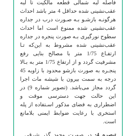
ﻓﺎﺻﻠﻪ ﻟﺒﻪ ﺷﻤﺎلی ﻗﻄﻌﻪ ﻣﺎﻟﻜﻴﺖ ﺗﺎ ﻟﺒﻪ
ﻋﻘﺐنشینی ﺷﺪه ﺣﺪاﻗﻞ 4 ﻣﺘﺮ ﺑﺎﺷﺪ اﺣﺪاث
ﻫﺮﮔﻮﻧـﻪ ﺑﺎزﺷـﻮ ﺑـﻪ ﺻـﻮرت درب در ﺟﺪاره
ﻋﻘﺐنشینی ﺷﺪه ﻣﻤﻨﻮع اﺳﺖ اﻣﺎ اﺣﺪاث
ﺳﻄﻮح ﻧﻮرﮔﻴﺮی ﺑـﻪ ﺻﻮرت ﭘﻨﺠﺮه در ﺟﺪاره
ﻋﻘﺐنشینی ﺷﺪه ﻣﺸﺮوط ﺑﻪ اﻳﻦﻛﻪ ﺗـﺎ
ارﺗﻔـﺎع 1/75 ﻣﺘﺮ ﺑﺎ ﻣﺼﺎﻟﺢ ﺑﻨﺎیی رﻓﻊ
ﻣﺸﺮﻓﻴﺖ ﮔﺮدد و از ارﺗﻔﺎع 1/75 ﻣﺘﺮ ﺑﻪ ﺑـﺎﻻ
ﭘﻨﺠـﺮه ﺑﻪ ﺻﻮرت ﺑﺎزﺷﻮ ﻣﺤﺪود ﺑﺎ زاوﻳﻪ 45
درﺟﻪ ﺑﻪ ﺳﻤﺖ ﺑﻴﺮون ﺑﺎ ﺷﻴﺸﻪ ﻣﺎت اﺟﺮا
ﮔﺮدد ﻣﺠﺎز میﺑﺎﺷﺪ. (ﺗﺼﻮﻳﺮ ﺷﻤﺎره 9) در
اﻳﻦ ﺣﺎﻟﺖ ﺟﻬﺖ دﺳﺘﺮسی ﻣﻮﻗﺖ و
اﺿﻄﺮاری ﺑﻪ ﻓﻀﺎی ﻣﺬﻛﻮر اﺳـﺘﻔﺎده از ﭘﻠﻪ
اﺳﺘﺨﺮی ﺑﺎ رﻋﺎﻳﺖ ﺿﻮاﺑﻂ ایمنی ﺑﻼﻣﺎﻧﻊ
اﺳﺖ.
ﺗﺒﺼﺮه
4:
در ﺻﻮرت وﺟﻮد ﮔﺬر ﺷﺮقی ـ