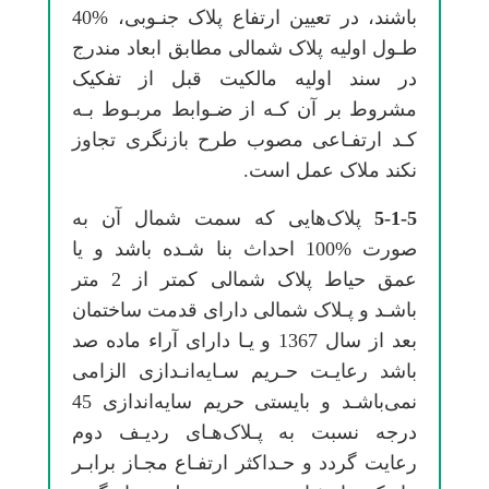
ﺑﺎﺷﻨﺪ، در ﺗﻌﻴﻴﻦ ارﺗﻔﺎع ﭘﻼک ﺟﻨـﻮبی، %40
ﻃـﻮل اوﻟﻴﻪ ﭘﻼک ﺷﻤﺎلی ﻣﻄﺎﺑﻖ اﺑﻌﺎد ﻣﻨﺪرج
در ﺳﻨﺪ اوﻟﻴﻪ ﻣﺎﻟﻜﻴﺖ ﻗﺒﻞ از تفکیک
ﻣﺸﺮوط ﺑﺮ آن ﻛـﻪ از ﺿـﻮاﺑﻂ ﻣﺮﺑـﻮط ﺑـﻪ
ﻛـﺪ ارﺗﻔـﺎعی ﻣﺼﻮب ﻃﺮح ﺑﺎزﻧﮕﺮی ﺗﺠﺎوز
ﻧﻜﻨﺪ ﻣﻼک ﻋﻤﻞ اﺳﺖ.
5-1-5
ﭘﻼکﻫﺎیی ﻛﻪ ﺳﻤﺖ ﺷﻤﺎل آن ﺑﻪ
ﺻﻮرت %100 اﺣﺪاث ﺑﻨﺎ ﺷـﺪه ﺑﺎﺷﺪ و ﻳﺎ
ﻋﻤﻖ ﺣﻴﺎط ﭘﻼک ﺷﻤﺎلی ﻛﻤﺘﺮ از 2 ﻣﺘﺮ
ﺑﺎﺷـﺪ و ﭘـﻼک ﺷﻤﺎلی دارای ﻗﺪﻣﺖ ﺳﺎﺧﺘﻤﺎن
ﺑﻌﺪ از ﺳﺎل 1367 و ﻳـﺎ دارای آراء ﻣﺎده ﺻﺪ
ﺑﺎﺷﺪ رﻋﺎﻳـﺖ ﺣـﺮﻳﻢ ﺳـﺎﻳﻪاﻧـﺪازی اﻟﺰامی
نمیﺑﺎﺷـﺪ و ﺑﺎیستی ﺣﺮﻳﻢ ﺳﺎﻳﻪاﻧﺪازی 45
درﺟﻪ ﻧﺴﺒﺖ ﺑﻪ ﭘـﻼکﻫـﺎی ردﻳـﻒ دوم
رﻋﺎﻳﺖ ﮔﺮدد و ﺣـﺪاﻛﺜﺮ ارﺗﻔـﺎع ﻣﺠـﺎز ﺑﺮاﺑـﺮ