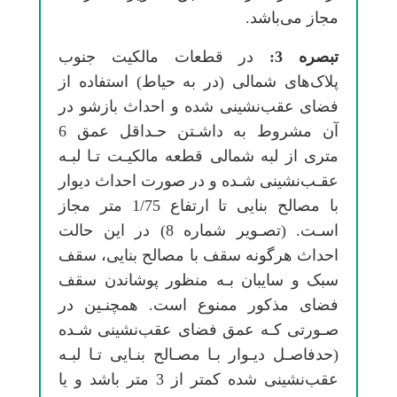
ﻣﺠﺎز میﺑﺎﺷﺪ.
ﺗﺒﺼﺮه
3:
در ﻗﻄﻌﺎت ﻣﺎﻟﻜﻴﺖ ﺟﻨﻮب
ﭘﻼکﻫﺎی ﺷﻤﺎلی (در ﺑﻪ ﺣﻴﺎط) اﺳﺘﻔﺎده از
ﻓﻀﺎی ﻋﻘﺐنشینی ﺷﺪه و اﺣﺪاث ﺑﺎزﺷﻮ در
آن ﻣﺸﺮوط ﺑﻪ داﺷـﺘﻦ ﺣـﺪاﻗﻞ ﻋﻤﻖ 6
ﻣﺘﺮی از ﻟﺒﻪ ﺷﻤﺎلی ﻗﻄﻌﻪ ﻣﺎﻟﻜﻴـﺖ ﺗـﺎ ﻟﺒـﻪ
ﻋﻘـﺐنشینی ﺷـﺪه و در ﺻﻮرت اﺣﺪاث دﻳﻮار
ﺑﺎ ﻣﺼﺎﻟﺢ ﺑﻨﺎیی ﺗﺎ ارﺗﻔﺎع 1/75 ﻣﺘﺮ ﻣﺠﺎز
اﺳـﺖ. (ﺗﺼـﻮﻳﺮ ﺷﻤﺎره 8) در اﻳﻦ ﺣﺎﻟﺖ
اﺣﺪاث ﻫﺮﮔﻮﻧﻪ ﺳﻘﻒ ﺑﺎ ﻣﺼﺎﻟﺢ ﺑﻨﺎیی، ﺳﻘﻒ
سبک و ﺳﺎﻳﺒﺎن ﺑـﻪ ﻣﻨﻈﻮر ﭘﻮﺷﺎﻧﺪن ﺳﻘﻒ
ﻓﻀﺎی ﻣﺬﻛﻮر ﻣﻤﻨﻮع اﺳﺖ. ﻫﻤﭽﻨـﻴﻦ در
ﺻـﻮرتی ﻛـﻪ ﻋﻤﻖ ﻓﻀﺎی ﻋﻘﺐنشینی ﺷـﺪه
(ﺣﺪﻓﺎﺻـﻞ دﻳـﻮار ﺑـﺎ ﻣﺼـﺎﻟﺢ ﺑﻨـﺎیی ﺗـﺎ ﻟﺒـﻪ
ﻋﻘﺐنشینی ﺷﺪه ﻛﻤﺘﺮ از 3 ﻣﺘﺮ ﺑﺎﺷﺪ و ﻳﺎ