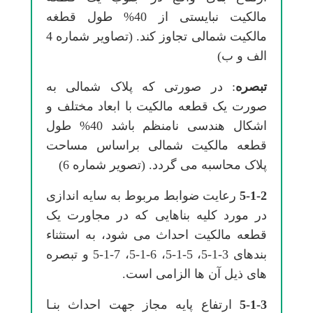
مالکیت نبایستی از 40% طول قطغه
مالکیت شمالی تجاوز کند. (تصاویر شماره 4
الف و ب)
تبصره
: در صورتی که پلاک شمالی به
صورت یک قطعه مالکیت با ابعاد مختلف و
اشکال هندسی نامنظم باشد 40% طول
قطعه مالکیت شمالی براساس مساحت
پلاک محاسبه می گردد. (تصویر شماره 6)
5-1-2
رعایت ضوابط مربوط به سایه اندازی
در مورد کلیه بناهایی که در مجاورت یک
قطعه مالکیت احداث می شود، به استثناء
بندهای 3-1-5، 5-1-5، 6-1-5، 7-1-5 و تبصره
های ذیل آن ها الزامی است.
5-1-3
ارﺗﻔﺎع ﭘﺎﻳﻪ ﻣﺠﺎز ﺟﻬﺖ اﺣﺪاث ﺑﻨـﺎ