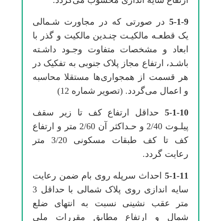
ارﺗﻔﺎع ﺳﺎﻳﻪ اﻧﺪازی ﻣﺤﺴﻮب میﮔﺮدد.
5-1-9
در ﺻﻮرتی ﻛﻪ در ﻣﺠﺎورت ﺷـﻤﺎلی
یک ﻗﻄﻌـﻪ ﻣﺎﻟﻜﻴـﺖ ﭼﻨـﺪﻳﻦ ﻣﺎﻟﻜﻴﺖ و ﮔﺬر ﺑﺎ
اﺑﻌﺎد و ﻣﺸﺨﺼﺎت ﻣﺘﻔﺎوت وﺟـﻮد داﺷـﺘﻪ
ﺑﺎﺷـﺪ، ارﺗﻔﺎع ﻣﺠﺎز ﭘﻼک ﺟﻨﻮبی ﺑﻪ تفکیک در
ﻫﺮ ﻗﺴﻤﺖ از ﻫﻤﺠﻮاریﻫﺎ ﻣﺴﺘﻘﻼ ﻣﺤﺎﺳﺒﻪ
و اﻋﻤﺎل میﮔﺮدد. (ﺗﺼﻮﻳﺮ ﺷﻤﺎره 12)
5-1-10
ﺣﺪاﻗﻞ ارﺗﻔﺎع ﻛﻒ ﺗﺎ زﻳﺮ ﺳﻘﻒ
ﭘﻴﻠـﻮت 2/40 و ﺣـﺪاﻛﺜﺮ آن 2/60 ﻣﺘﺮ و ارﺗﻔﺎع
ﻛﻒ ﺗﺎ ﻛﻒ ﻃﺒﻘﺎت ﻣﺴﻜﻮنی 3/20 ﻣﺘﺮ
رﻋﺎﻳﺖ ﮔﺮدد.
5-1-11
احداث سرپله روی بام ضمن رعایت
سایه اندازی روی پلاک ﺷﻤﺎلی ﺑﺎ ﺣﺪاﻗﻞ 3
ﻣﺘﺮ ﻋﻘﺐ نشینی ﻧﺴﺒﺖ ﺑﻪ اﻧﺘﻬﺎی ﺿﻠﻊ
ﺷﻤﺎل و ارﺗﻔﺎع ﻣﻄﺎﺑﻖ ﻣﻘﺮرات ملی