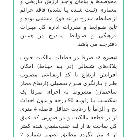
ﻣﺤﻮﻃﻪﻫﺎ و ﺑﻨﺎﻫﺎی واﺟـﺪ ارزش ﺗـﺎریخی و
ﻣﻌﻤﺎری (ﺛﺒـﺖ ﺷـﺪه ﻳـﺎ ﻧﺸﺪه) ﻓﺎﻗﺪ ﺣﺮاﺋﻢ
از ﺿﺎﺑﻄﻪ ﻣﻨﺪرج در ﺑﻨﺪ ﻓﻮق مستثنی ﺑﻮده و
ﺗﺎﺑﻊ ﺿـﻮاﺑﻂ و ﻣﻘﺮرات اداره ﻛﻞ ﻣﻴـﺮاث
ﻓﺮهنگی و ﺿـﻮاﺑﻂ ﻣﻨـﺪرج در ﻫﻤـﻴﻦ
دﻓﺘﺮﭼـﻪ می باشد.
ﺗﺒﺼﺮه 2:
ﺻﺮﻓﺎ در ﻗﻄﻌﺎت ﻣﺎﻟﻜﻴﺖ ﺟﻨﻮب
ﭘﻼکﻫﺎی ﺷـﻤﺎلی (در ﺑـﻪ ﺣﻴـﺎط) اﻣﻜﺎن
اﻓﺰاﻳﺶ ارﺗﻔﺎع ﺗﺎ ﻛﺪ ارﺗﻔـﺎعی ﻣﺼـﻮب
ﻃـﺮح ﺑـﺎزﻧﮕﺮی ﻃـﺮح تفصیلی (ارﺗﻔﺎع ﻣﺠﺎز
ﺳﺎﺧﺘﻤﺎن) ﻣﺸﺮوط ﺑﻪ اﺟﺮای ﺻﺮﻓﺎ یک
ﺷﻜﺴـﺖ ﺑـﺎ زاوﻳـﻪ 90 درﺟﻪ و ﺑﺪون اﺣﺪاث
ﭘﺦ و اﻟﺰاﻣﺎً ﺑﺎ رﻋﺎﻳﺖ ﺣﺪاﻗﻞ ﻓﺎﺻﻠﻪ 4 ﻣﺘﺮی
از ﺑﺮ ﻗﻄﻌﻪ ﻣﺎﻟﻜﻴﺖ و در ﺻﻮرتی ﻛﻪ ﻋﻤﻖ
ﻛﻞ ﺳﺎﺧﺖ ﺑﻨﺎ از ﻟﺒﻪ ﻋﻘﺐنشینی ﺷﺪه ﻛﻤﺘﺮ
از 3 ﻣﺘﺮ ﻧﮕﺮدد ﻣﻄﺎﺑﻖ ﺗﺼﻮﻳﺮ ﺷﻤﺎره 7