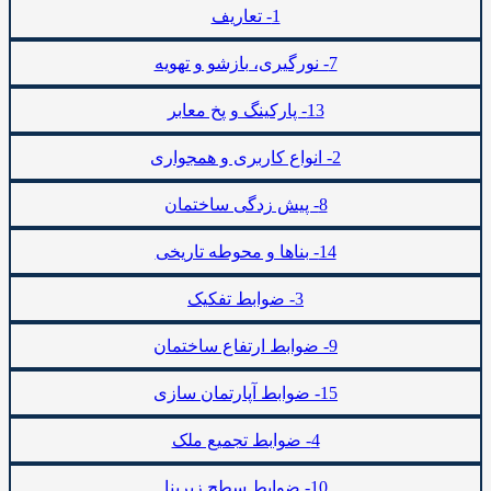
1- تعاریف
7- نورگیری، بازشو و تهویه
13- پارکینگ و پخ معابر
2- انواع کاربری و همجواری
8- پیش زدگی ساختمان
14- بناها و محوطه تاریخی
3- ضوابط تفکیک
9- ضوابط ارتفاع ساختمان
15- ضوابط آپارتمان سازی
4- ضوابط تجمیع ملک
10- ضوابط سطح زیربنا