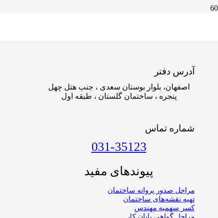
برای سالن های با ظرفیت بیش از 100 نفر، سینماها و بیمارستان ها
و هتل ها علاوه بر پله اصلی، باید از راه پله اضطراری استفاده کنند.
آدرس دفتر
اصفهان، بلوار بوستان سعدی ، جنب هتل چهل
پنجره ، ساختمان گلستان ، طبقه اول
شماره تماس
031-35123
پیوندهای مفید
مراحل صدور پروانه ساختمان
تهیه نقشه‌های ساختمان
کسر سهمیه مهندس
مراحل گواهی پایان کار