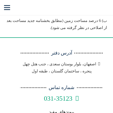
الف) 12 متر مربع
ب) 6 درصد مساحت زمین (مطابق بخشنامه جدید مساحت بعد
از اصلاحی در نظر گرفته می شود).
آدرس دفتر
اصفهان، بلوار بوستان سعدی ، جنب هتل چهل
پنجره ، ساختمان گلستان ، طبقه اول
شماره تماس
031-35123
پیوندهای مفید